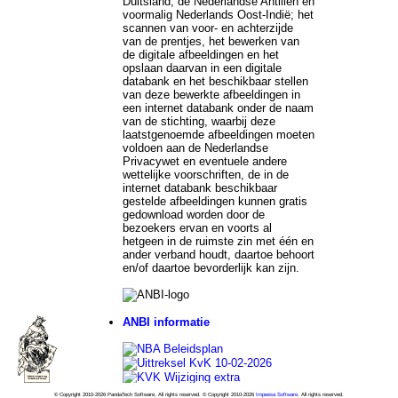
Duitsland, de Nederlandse Antillen en
voormalig Nederlands Oost-Indië; het
scannen van voor- en achterzijde
van de prentjes, het bewerken van
de digitale afbeeldingen en het
opslaan daarvan in een digitale
databank en het beschikbaar stellen
van deze bewerkte afbeeldingen in
een internet databank onder de naam
van de stichting, waarbij deze
laatstgenoemde afbeeldingen moeten
voldoen aan de Nederlandse
Privacywet en eventuele andere
wettelijke voorschriften, de in de
internet databank beschikbaar
gestelde afbeeldingen kunnen gratis
gedownload worden door de
bezoekers ervan en voorts al
hetgeen in de ruimste zin met één en
ander verband houdt, daartoe behoort
en/of daartoe bevorderlijk kan zijn.
ANBI informatie
© Copyright 2010-2026 PandaTech Software, All rights reserved. © Copyright 2010-2026
Impeesa Software
, All rights reserved.