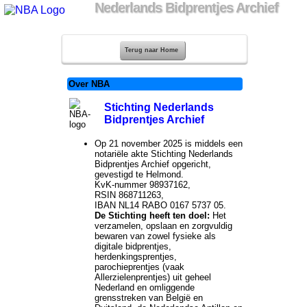
Nederlands Bidprentjes Archief
Terug naar Home
Over NBA
Stichting Nederlands
Bidprentjes Archief
Op 21 november 2025 is middels een
notariële akte Stichting Nederlands
Bidprentjes Archief opgericht,
gevestigd te Helmond.
KvK-nummer 98937162,
RSIN 868711263,
IBAN NL14 RABO 0167 5737 05.
De Stichting heeft ten doel:
Het
verzamelen, opslaan en zorgvuldig
bewaren van zowel fysieke als
digitale bidprentjes,
herdenkingsprentjes,
parochieprentjes (vaak
Allerzielenprentjes) uit geheel
Nederland en omliggende
grensstreken van België en