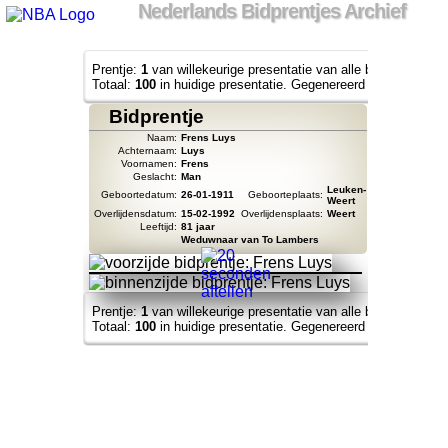
Nederlands Bidprentjes Archief
Prentje:
1
van willekeurige presentatie van alle bidprentjes.
Totaal:
100
in huidige presentatie. Gegenereerd op:
2026-08-0
Bidprentje
Naam:
Frens Luys
Achternaam:
Luys
Voornamen:
Frens
Geslacht:
Man
Leuken-
Geboortedatum:
26-01-1911
Geboorteplaats:
Weert
Overlijdensdatum:
15-02-1992
Overlijdensplaats:
Weert
Leeftijd:
81 jaar
Weduwnaar van To Lambers
Prentje:
1
van willekeurige presentatie van alle bidprentjes.
Totaal:
100
in huidige presentatie. Gegenereerd op:
2026-08-0